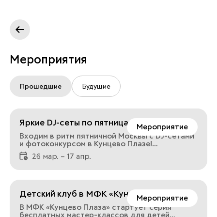
Мероприятия
Прошедшие
Будущие
Яркие DJ-сеты по пятницам!
Мероприятие
Входим в ритм пятничной Москвы с DJ-сетами
и фотоконкурсом в Кунцево Плазе!
Пригласили столичных диджеев устроить на
26 мар. – 17 апр.
втором этаже настоящий музыкальный драйв,
чтобы подготовить вас к насыщенным
выходным. Каждую пятницу с 27 марта по 17
апреля в 19:00 в нашем торговом центре
будут выступать те, для кого электронная
Детский клуб в МФК «Кунцево Плаза»
музыка это саундтрек к московскому
Мероприятие
апрель
лайфстайлу:27 марта - DJ Olivka3 апреля - DJ
В МФК «Кунцево Плаза» стартует серия
Cheepa10 апреля - DJ Abramosha17 апреля - DJ
бесплатных мастер-классов для детей