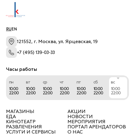
для завтраков, салаты, супы, сэндвичи, пиццу и 
нежнейшие десерты.
RU
EN
121552, г. Москва, ул. Ярцевская, 19
+7 (495) 139-03-33
Часы работы
пн
вт
ср
чт
пт
сб
вс
10:00
10:00
10:00
10:00
10:00
10:00
10:00
22:00
22:00
22:00
22:00
22:00
22:00
22:00
МАГАЗИНЫ
АКЦИИ
ЕДА
НОВОСТИ
КИНОТЕАТР
МЕРОПРИЯТИЯ
РАЗВЛЕЧЕНИЯ
ПОРТАЛ АРЕНДАТОРОВ
УСЛУГИ И СЕРВИСЫ
О НАС