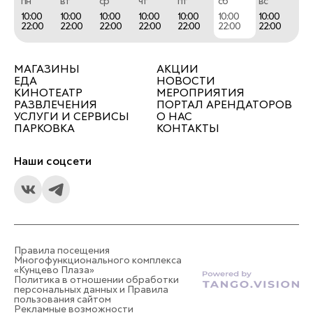
пн
вт
ср
чт
пт
сб
вс
10:00
10:00
10:00
10:00
10:00
10:00
10:00
22:00
22:00
22:00
22:00
22:00
22:00
22:00
МАГАЗИНЫ
АКЦИИ
ЕДА
НОВОСТИ
КИНОТЕАТР
МЕРОПРИЯТИЯ
РАЗВЛЕЧЕНИЯ
ПОРТАЛ АРЕНДАТОРОВ
УСЛУГИ И СЕРВИСЫ
О НАС
ПАРКОВКА
КОНТАКТЫ
Наши соцсети
Правила посещения
Многофункционального комплекса
«Кунцево Плаза»
Политика в отношении обработки
персональных данных и Правила
пользования сайтом
Рекламные возможности