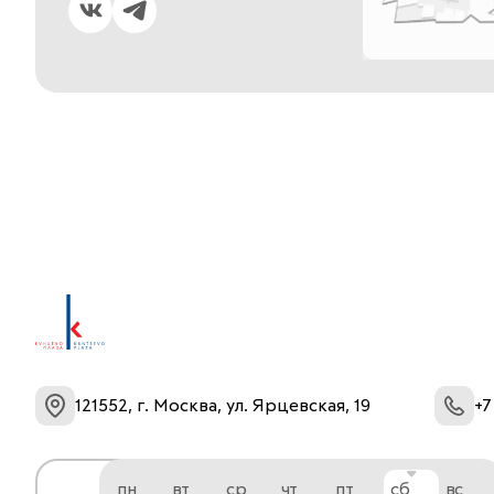
121552, г. Москва, ул. Ярцевская, 19
+7
пн
вт
ср
чт
пт
сб
вс