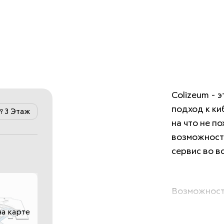
Colizeum - 
подход к ки
3 Этаж
на что не п
возможность
сервис во вс
Возможность
стримерские
на карте
Colizeum – 