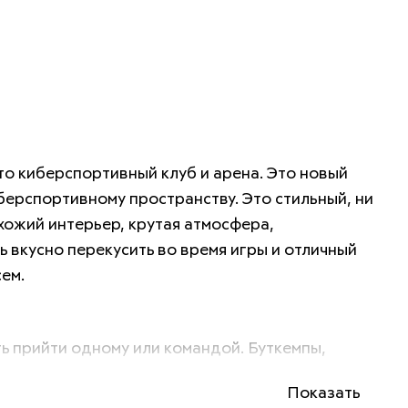
это киберспортивный клуб и арена. Это новый 
берспортивному пространству. Это стильный, ни 
охожий интерьер, крутая атмосфера, 
 вкусно перекусить во время игры и отличный 
ем. 
 прийти одному или командой. Буткемпы, 
, турниры разного уровня. Но самое главное, 
Показать
это просто лучшее место для игры.