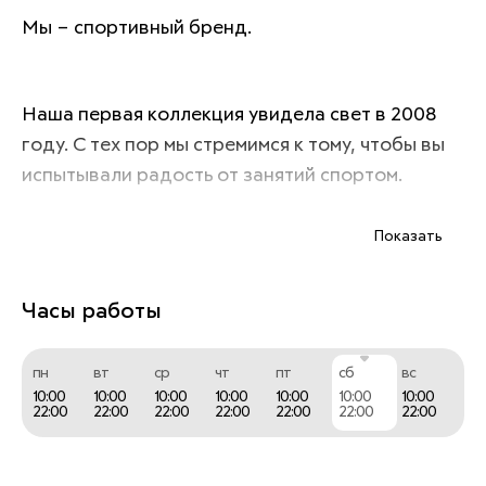
Мы – спортивный бренд. 
Наша первая коллекция увидела свет в 2008 
году. С тех пор мы стремимся к тому, чтобы вы 
испытывали радость от занятий спортом. 
Показать
В тесном сотрудничестве с Наньянским 
технологическим университетом в Сингапуре 
Часы работы
международная команда атлетов, дизайнеров 
и специалистов в области спортивной 
пн
вт
ср
чт
пт
сб
вс
экипировки старается создать лучшие товары. 
10:00
10:00
10:00
10:00
10:00
10:00
10:00
22:00
22:00
22:00
22:00
22:00
22:00
22:00
Каждый день мы работаем для тех, кто только 