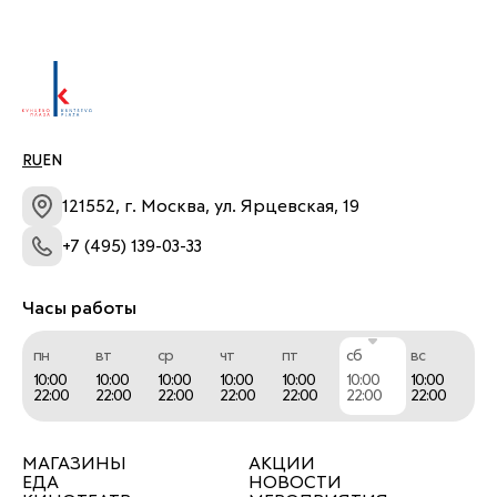
проверить комфортность наполнения, 
убедиться в удобстве и надежности мебели, а 
еще - просто вдохновиться.
RU
EN
121552, г. Москва, ул. Ярцевская, 19
+7 (495) 139-03-33
Часы работы
пн
вт
ср
чт
пт
сб
вс
10:00
10:00
10:00
10:00
10:00
10:00
10:00
22:00
22:00
22:00
22:00
22:00
22:00
22:00
МАГАЗИНЫ
АКЦИИ
ЕДА
НОВОСТИ