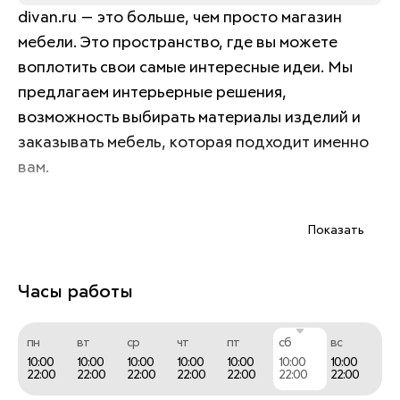
divan.ru — это больше, чем просто магазин 
мебели. Это пространство, где вы можете 
воплотить свои самые интересные идеи. Мы 
предлагаем интерьерные решения, 
возможность выбирать материалы изделий и 
заказывать мебель, которая подходит именно 
вам. 
Показать
Диваны, кресла, кровати, мебель для хранения, 
столы и стулья, текстиль, товары для дома и 
многое другое — самых разных цветов и форм. 
Часы работы
пн
вт
ср
чт
пт
сб
вс
Придя в шоурум divan.ru, вы сможете лично 
10:00
10:00
10:00
10:00
10:00
10:00
10:00
22:00
22:00
22:00
22:00
22:00
22:00
22:00
оценить качество тканей и материалов, 