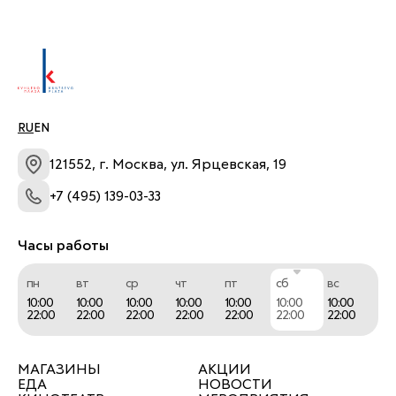
магазинов "Kapika" это спокойствие для 
родителей и радость для детей. Мы 
гарантируем качество по оптимальной цене в 
среднем ценовом сегменте.
RU
EN
121552, г. Москва, ул. Ярцевская, 19
+7 (495) 139-03-33
Часы работы
пн
вт
ср
чт
пт
сб
вс
10:00
10:00
10:00
10:00
10:00
10:00
10:00
22:00
22:00
22:00
22:00
22:00
22:00
22:00
МАГАЗИНЫ
АКЦИИ
ЕДА
НОВОСТИ