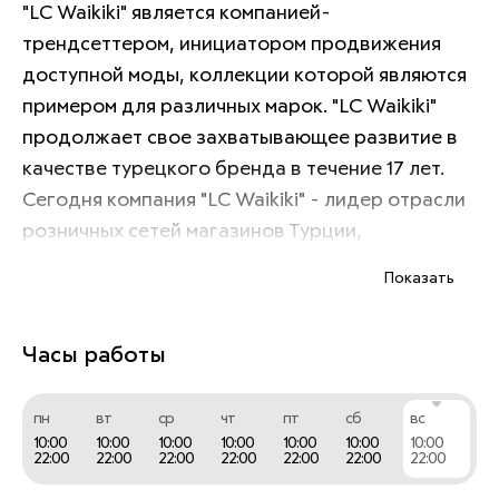
"LC Waikiki" является компанией-
трендсеттером, инициатором продвижения 
доступной моды, коллекции которой являются 
примером для различных марок. "LC Waikiki" 
продолжает свое захватывающее развитие в 
качестве турецкого бренда в течение 17 лет. 
Сегодня компания "LC Waikiki" - лидер отрасли 
розничных сетей магазинов Турции, 
предоставляет услуги миллионам покупателей 
Показать
в 602 магазинах "LC Waikiki" в 192 городах и 28 
странах мира.
Часы работы
пн
вт
ср
чт
пт
сб
вс
10:00
10:00
10:00
10:00
10:00
10:00
10:00
22:00
22:00
22:00
22:00
22:00
22:00
22:00