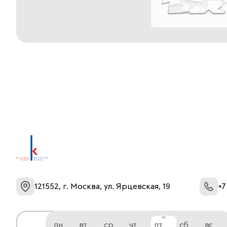
121552, г. Москва, ул. Ярцевская, 19
+7
пн
вт
ср
чт
пт
сб
вс