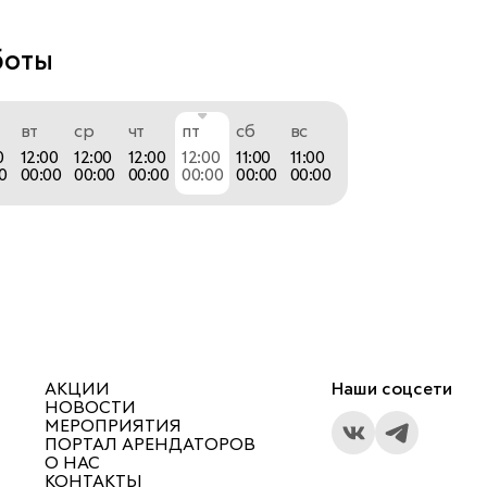
елям иметь возможность отдохнуть и 
 атмосферой, зная, что их дети в безопасности и 
боты
х. Именно поэтому у нас есть специальная 
овая комната, где малыши могут весело 
вт
ср
чт
пт
сб
вс
время!
0
12:00
12:00
12:00
12:00
11:00
11:00
0
00:00
00:00
00:00
00:00
00:00
00:00
АКЦИИ
Наши соцсети
НОВОСТИ
МЕРОПРИЯТИЯ
ПОРТАЛ АРЕНДАТОРОВ
О НАС
КОНТАКТЫ