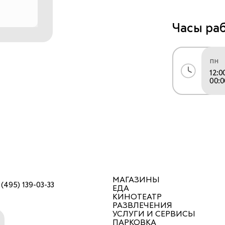
важно родит
насладиться
Часы ра
развлечения
детская игр
пн
проводить 
12:0
00:0
МАГАЗИНЫ
 (495) 139-03-33
ЕДА
КИНОТЕАТР
РАЗВЛЕЧЕНИЯ
УСЛУГИ И СЕРВИСЫ
ПАРКОВКА