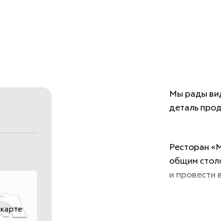
Мы рады вид
деталь прод
Ресторан «М
общим столо
и провести 
 карте
Забота о ва