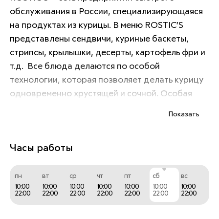
обслуживания в России, специализирующаяся 
на продуктах из курицы. В меню ROSTIC’S 
представлены сендвичи, куриные баскеты, 
стрипсы, крылышки, десерты, картофель фри и 
т.д.  Все блюда делаются по особой 
технологии, которая позволяет делать курицу 
одновременно хрустящей и сочной. Особая 
панировка и маринад в ROSTIC’S обеспечивают 
Показать
блюдам из курицы легендарный вкус.
Часы работы
пн
вт
ср
чт
пт
сб
вс
10:00
10:00
10:00
10:00
10:00
10:00
10:00
22:00
22:00
22:00
22:00
22:00
22:00
22:00