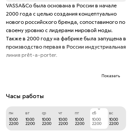
VASSA&Co была основана в России в начале 
2000 года с целью создания концептуально 
нового российского бренда, сопоставимого по 
своему уровню с лидерами мировой моды. 
Также в 2000 году на фабрике была запущена в 
производство первая в России индустриальная 
линия prêt-a-porter. 
Показать
Любовь дизайнера к минимализму лежит в 
основе ДНК бренда VASSA&Co. Создавая 
коллекции, Васса использует свой постоянный 
Часы работы
прием - отказ от декора в пользу простых 
форм. На сегодняшний день Дизайнер Васса 
пн
вт
ср
чт
пт
сб
вс
(VASSA) один из наиболее последовательных в 
10:00
10:00
10:00
10:00
10:00
10:00
10:00
22:00
22:00
22:00
22:00
22:00
22:00
22:00
своей эстетике дизайнеров. Работая на рубеже 