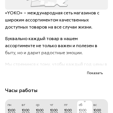
«YOKO» – международная сеть магазинов с 
широким ассортиментом качественных 
доступных товаров на все случаи жизни. 
Буквально каждый товар в нашем 
ассортименте не только важен и полезен в 
быту, но и дарит радостные эмоции. 
Мы стремимся к тому, чтобы каждый год цены в 
наших магазинах становились всё ниже за счёт 
Показать
оптимизации производства в Китае, но и 
сегодня мы работаем в сегменте средний.
Часы работы
пн
вт
ср
чт
пт
сб
вс
10:00
10:00
10:00
10:00
10:00
10:00
10:00