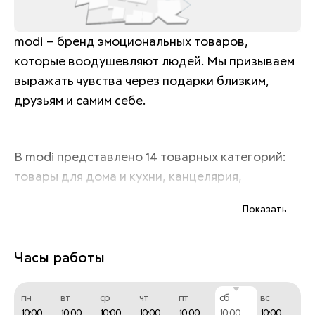
modi – бренд эмоциональных товаров, 
которые воодушевляют людей. Мы призываем 
выражать чувства через подарки близким, 
друзьям и самим себе. 
В modi представлено 14 товарных категорий: 
товары для дома и кухни, канцелярия, 
декоративная косметика, уходовая косметика, 
Показать
украшения, товары для праздника, 
электроника, фешн аксессуары, игры и 
игрушки, товары для путешествий, товары для 
Часы работы
животных, товары для спорта, продукты, 
одежда и обувь. 
пн
вт
ср
чт
пт
сб
вс
10:00
10:00
10:00
10:00
10:00
10:00
10:00