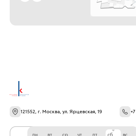
121552, г. Москва, ул. Ярцевская, 19
+7
пн
вт
ср
чт
пт
сб
вс