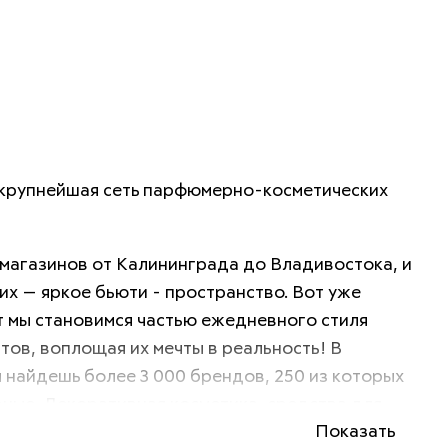
крупнейшая сеть парфюмерно-косметических 
 магазинов от Калининграда до Владивостока, и 
их — яркое бьюти - пространство. Вот уже 
т мы становимся частью ежедневного стиля 
тов, воплощая их мечты в реальность! В 
найдешь более 3 000 брендов, 250 из которых 
ные. Декоративная косметика, средства для 
Показать
жей и волосами, товары для дома и спорта, 