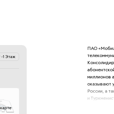
ПАО «Мобил
телекоммуни
-1 Этаж
Консолидиро
абонентской
миллионов а
оказывают у
России, а т
и Туркменис
 карте