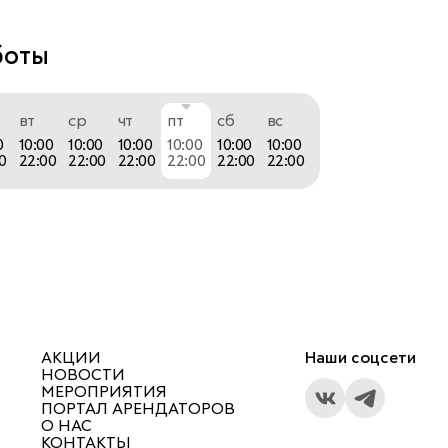
 бренд МТС седьмой год подряд вошел в 
ых дорогих брендов в мире в рейтинге 
боты
публикованном международным 
льским агентством Millward Brown, признан 
вт
ср
чт
пт
сб
вс
гим российским телекоммуникационным 
0
10:00
10:00
10:00
10:00
10:00
10:00
шел в десятку крупнейших по стоимости 
0
22:00
22:00
22:00
22:00
22:00
22:00
лекоммуникационных брендов. 
азывает высококачественные услуги голосовой 
дачи данных и скоростного доступа в интернет, 
новые тарифные планы и инновационные 
твечающие разнообразным потребностям 
АКЦИИ
Наши соцсети
НОВОСТИ
уга частных и корпоративных абонентов. 
МЕРОПРИЯТИЯ
ПОРТАЛ АРЕНДАТОРОВ
бширной зоне покрытия сети и роуминговым 
О НАС
КОНТАКТЫ