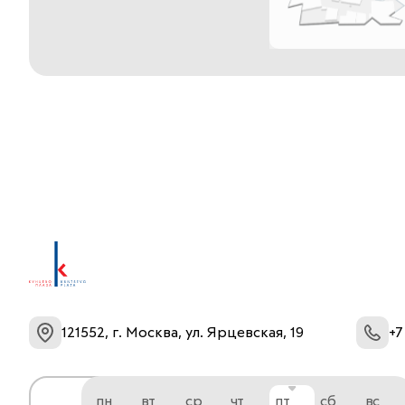
121552, г. Москва, ул. Ярцевская, 19
+7
пн
вт
ср
чт
пт
сб
вс