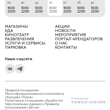
пн
вт
ср
чт
пт
сб
вс
10:00
10:00
10:00
10:00
10:00
10:00
10:00
22:00
22:00
22:00
22:00
22:00
22:00
22:00
МАГАЗИНЫ
АКЦИИ
ЕДА
НОВОСТИ
КИНОТЕАТР
МЕРОПРИЯТИЯ
РАЗВЛЕЧЕНИЯ
ПОРТАЛ АРЕНДАТОРОВ
УСЛУГИ И СЕРВИСЫ
О НАС
ПАРКОВКА
КОНТАКТЫ
Наши соцсети
Правила посещения
Многофункционального комплекса
«Кунцево Плаза»
Политика в отношении обработки
персональных данных и Правила
пользования сайтом