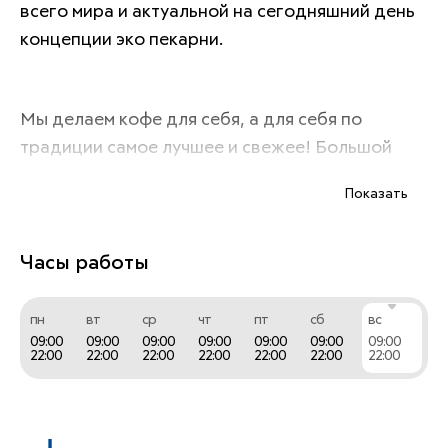
всего мира и актуальной на сегодняшний день 
концепции эко пекарни.
Мы делаем кофе для себя, а для себя по 
традиции самое лучшее и свежее! Большой 
выбор кофе и выпечка собственного 
Показать
производства ждет вас в каждом Пан 
Круассан.
Часы работы
пн
вт
ср
чт
пт
сб
вс
09:00
09:00
09:00
09:00
09:00
09:00
09:00
22:00
22:00
22:00
22:00
22:00
22:00
22:00