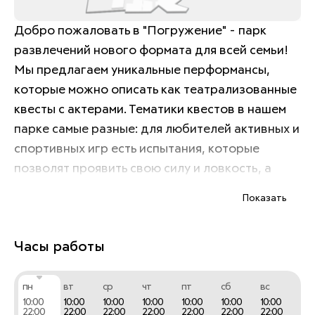
Добро пожаловать в "Погружение" - парк 
развлечений нового формата для всей семьи! 
Мы предлагаем уникальные перформансы, 
которые можно описать как театрализованные 
квесты с актерами. Тематики квестов в нашем 
парке самые разные: для любителей активных и 
спортивных игр есть испытания, которые 
позволят проявить свою силу и ловкость, а 
мистические квесты станут настоящим 
Показать
вызовом!
Часы работы
пн
вт
ср
чт
пт
сб
вс
10:00
10:00
10:00
10:00
10:00
10:00
10:00
22:00
22:00
22:00
22:00
22:00
22:00
22:00