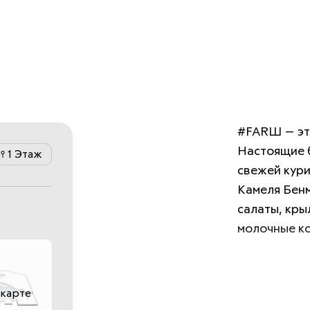
#FARШ — это
Настоящие б
1 Этаж
свежей кури
Камеля Бенм
салаты, кры
молочные ко
Настоящий в
 карте