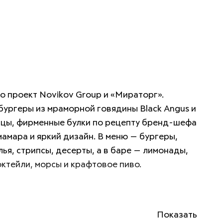
 проект Novikov Group и «Мираторг». 
ургеры из мраморной говядины Black Angus и 
цы, фирменные булки по рецепту бренд-шефа 
амара и яркий дизайн. В меню — бургеры, 
лья, стрипсы, десерты, а в баре — лимонады, 
ктейли, морсы и крафтовое пиво. 
кус, никакой имитации!
Показать