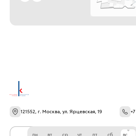
121552, г. Москва, ул. Ярцевская, 19
+7
пн
вт
ср
чт
пт
сб
вс