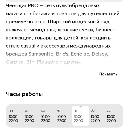
ЧемоданPRO – сеть мультибрендовых 
магазинов багажа и товаров для путешествий 
премиум-класса. Широкий модельный ряд 
включает чемоданы, женские сумки, бизнес-
коллекции, товары для детей, коллекции в 
стиле casual и аксессуары международных 
брендов Samsonite, Bric’s, Echolac, Delsey, 
Carpisa, B|Y, Piquadro и других. 
Показать
ЧемоданPRO сделает Ваше путешествие или 
деловую поездку максимально комфортными, 
Часы работы
легкими и успешными! 
пн
вт
ср
чт
пт
сб
вс
10:00
10:00
10:00
10:00
10:00
10:00
10:00
22:00
22:00
22:00
22:00
22:00
22:00
22:00
Путешествуйте с удовольствием вместе с 