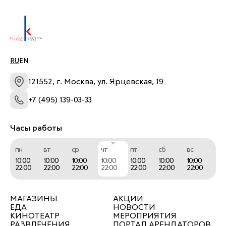
магазинах Читай-город, в приложении для 
смартфона и на chitai-gorod.ru.
RU
EN
121552, г. Москва, ул. Ярцевская, 19
+7 (495) 139-03-33
Часы работы
пн
вт
ср
чт
пт
сб
вс
10:00
10:00
10:00
10:00
10:00
10:00
10:00
22:00
22:00
22:00
22:00
22:00
22:00
22:00
МАГАЗИНЫ
АКЦИИ
ЕДА
НОВОСТИ
КИНОТЕАТР
МЕРОПРИЯТИЯ
РАЗВЛЕЧЕНИЯ
ПОРТАЛ АРЕНДАТОРОВ