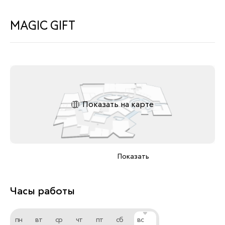
MAGIC GIFT
Показать на карте
Показать
Часы работы
пн
вт
ср
чт
пт
сб
вс