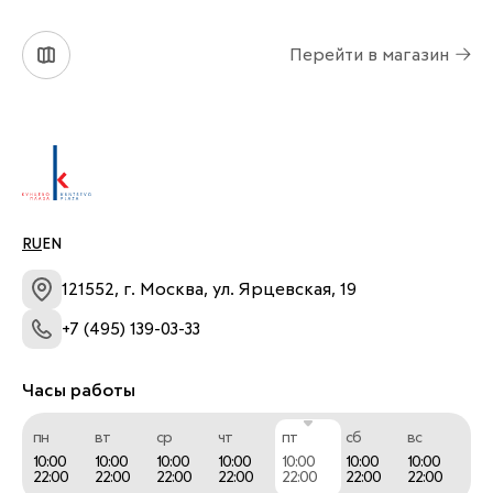
Перейти в магазин
*Не является публичной офертой
*Подробности и условия акции уточняйте у 
персонала магазина  
RU
EN
121552, г. Москва, ул. Ярцевская, 19
+7 (495) 139-03-33
Часы работы
пн
вт
ср
чт
пт
сб
вс
10:00
10:00
10:00
10:00
10:00
10:00
10:00
22:00
22:00
22:00
22:00
22:00
22:00
22:00