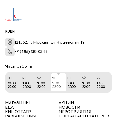
Рассписание сеансов по ссылке 
https://afisha.yandex.ru/moscow/cinema/places/mor
cinema-kuntsevo?place-schedule-preset=today
RU
EN
121552, г. Москва, ул. Ярцевская, 19
+7 (495) 139-03-33
Часы работы
пн
вт
ср
чт
пт
сб
вс
10:00
10:00
10:00
10:00
10:00
10:00
10:00
22:00
22:00
22:00
22:00
22:00
22:00
22:00
МАГАЗИНЫ
АКЦИИ
ЕДА
НОВОСТИ
КИНОТЕАТР
МЕРОПРИЯТИЯ
РАЗВЛЕЧЕНИЯ
ПОРТАЛ АРЕНДАТОРОВ