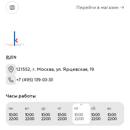
Платья с растительными принтами, невесомый 
Перейти в магазин
летний трикотаж и базовый деним: Gerard Darel 
— гардероб для тех, кто выбирает 
благородную сдержанность и исключительное 
качество материалов.
RU
EN
Легендарный парижский стиль с 
121552, г. Москва, ул. Ярцевская, 19
предложением до -50% — уже онлайн и в 
бутиках.
+7 (495) 139-03-33
Часы работы
пн
вт
ср
чт
пт
сб
вс
10:00
10:00
10:00
10:00
10:00
10:00
10:00
22:00
22:00
22:00
22:00
22:00
22:00
22:00