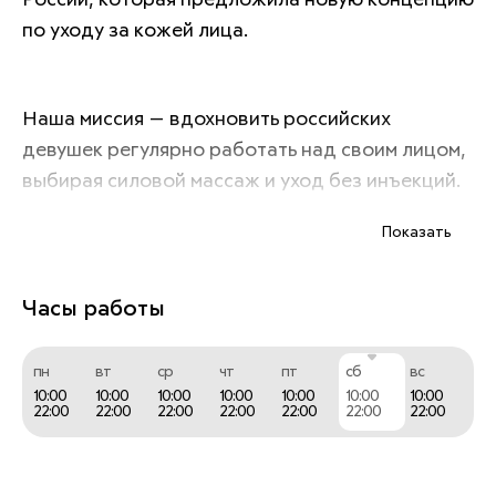
России, которая предложила новую концепцию 
по уходу за кожей лица. 
Наша миссия — вдохновить российских 
девушек регулярно работать над своим лицом, 
выбирая силовой массаж и уход без инъекций. 
Единственный must have в вашей косметичке.
Показать
Часы работы
пн
вт
ср
чт
пт
сб
вс
10:00
10:00
10:00
10:00
10:00
10:00
10:00
22:00
22:00
22:00
22:00
22:00
22:00
22:00