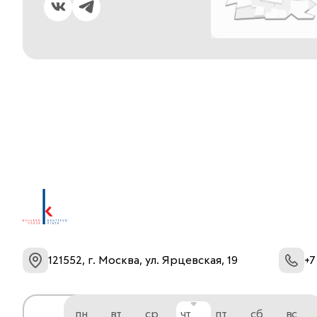
121552, г. Москва, ул. Ярцевская, 19
+7
пн
вт
ср
чт
пт
сб
вс