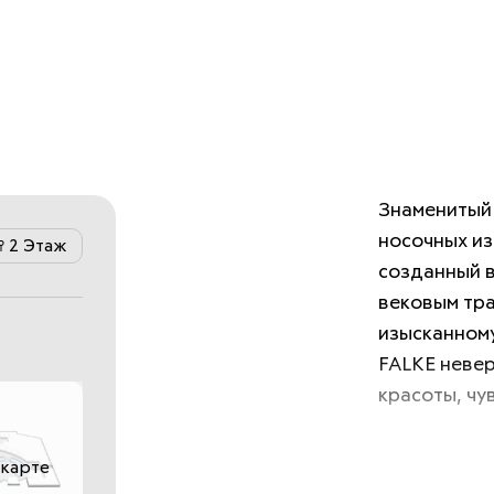
Знаменитый 
носочных из
2 Этаж
созданный в
вековым тра
изысканному
FALKE невер
красоты, чу
 карте