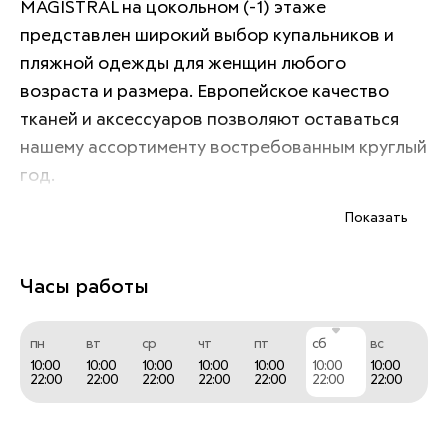
MAGISTRAL на цокольном (-1) этаже 
представлен широкий выбор купальников и 
пляжной одежды для женщин любого 
возраста и размера. Европейское качество 
тканей и аксессуаров позволяют оставаться 
нашему ассортименту востребованным круглый 
год.
Показать
Magistral, Bahama, Sunflair, Cyell, Paloma, 
Rebecca, Pinkiss - лишь немногие бренды из 
Часы работы
изобилия представленных в салоне. 
пн
вт
ср
чт
пт
сб
вс
10:00
10:00
10:00
10:00
10:00
10:00
10:00
22:00
22:00
22:00
22:00
22:00
22:00
22:00
Вас ждет выбор размеров от 36 (42 
российский) до 60 (66 российский), чашек от A 