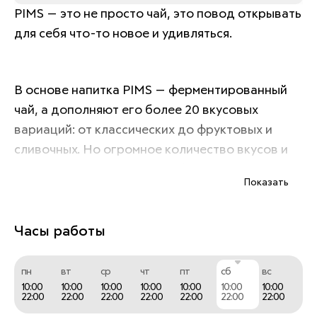
PIMS — это не просто чай, это повод открывать 
для себя что-то новое и удивляться. 
В основе напитка PIMS — ферментированный 
чай, а дополняют его более 20 вкусовых 
вариаций: от классических до фруктовых и 
сливочных. Но огромное количество вкусов и 
вариантов натуральных добавок - не главное 
Показать
достоинство PIMS. Тонизирующий эффект, 
который длится на протяжение всего дня, - вот 
что отличает PIMS от кофейных напитков и 
Часы работы
заставляет гостей возвращаться. 
пн
вт
ср
чт
пт
сб
вс
10:00
10:00
10:00
10:00
10:00
10:00
10:00
22:00
22:00
22:00
22:00
22:00
22:00
22:00
PIMS - идеальная формула в одном стакане.