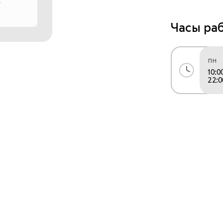
Преимуществ
Часы ра
- Только ор
- Гарантия; 
пн
10:0
- Профессио
22:0
- Высокий 