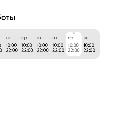
а магазина restore: 
боты
игинальная продукция; 
вт
ср
чт
пт
сб
вс
0
10:00
10:00
10:00
10:00
10:00
10:00
нальная консультация при выборе устройств; 
0
22:00
22:00
22:00
22:00
22:00
22:00
уровень постпродажного сопровождения.