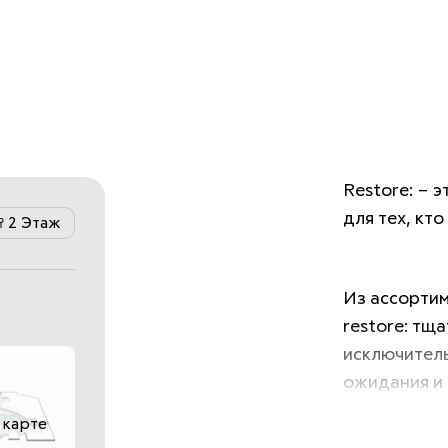
Restore: – 
для тех, кто
2 Этаж
Из ассортим
restore: тщ
исключитель
ожидания и 
 карте