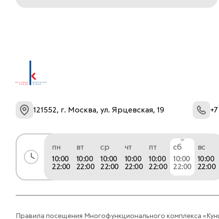
ассортимент. Без первого платежа, без
переплат и ожидания – только
удовольствие от технологий и
производительности. Выбирайте
желанные устройства и гаджеты без
компромиссов. Подробнее на https://re-
store.ru/ или по телефону горячей линии 8
(800) 700-19-44.
121552, г. Москва, ул. Ярцевская, 19
+7
пн
вт
ср
чт
пт
сб
вс
10:00
10:00
10:00
10:00
10:00
10:00
10:00
22:00
22:00
22:00
22:00
22:00
22:00
22:00
Правила посещения Многофункционального комплекса «Кун