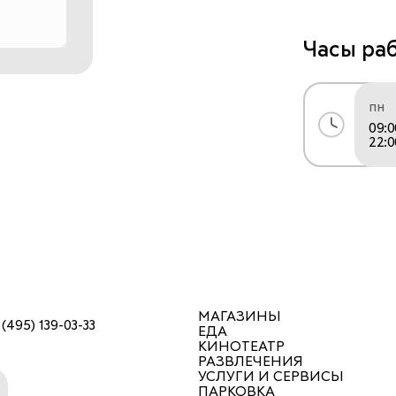
Наши масте
сложности, 
Часы ра
педикюр, со
пн
09:0
Так же для 
22:0
возможность
В нашей сет
Каждого 10г
10% и 20%. 
МАГАЗИНЫ
Ссылка для о
 (495) 139-03-33
ЕДА
КИНОТЕАТР
РАЗВЛЕЧЕНИЯ
УСЛУГИ И СЕРВИСЫ
ПАРКОВКА