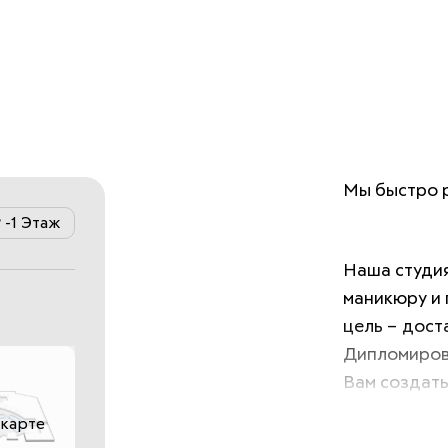
Мы быстро р
-1 Этаж
Наша студия
маникюру и 
цель – дост
Дипломиров
Вам создать
 карте