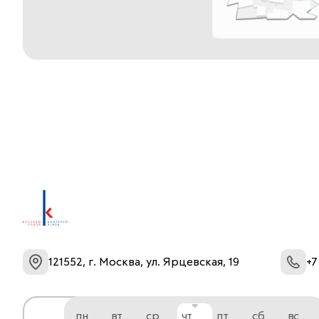
121552, г. Москва, ул. Ярцевская, 19
+7
пн
вт
ср
чт
пт
сб
вс