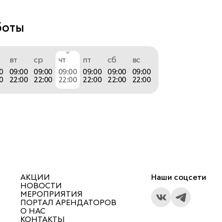
ра предлагают наращивание ногтей любой 
СПА уходы за руками и ногами, маникюр, 
боты
временный дизайн. 
вт
ср
чт
пт
сб
вс
0
09:00
09:00
09:00
09:00
09:00
09:00
каждого нового клиента мы предоставляем 
0
22:00
22:00
22:00
22:00
22:00
22:00
 знакомства с мастерами - услуга первый визит. 
и так же действуют акции и клиентские дни! 
о и 25го числа в наших студиях проходят скидки 
АКЦИИ
Наши соцсети
нлайн записи: https://b618815.yclients.com.
НОВОСТИ
МЕРОПРИЯТИЯ
ПОРТАЛ АРЕНДАТОРОВ
О НАС
КОНТАКТЫ