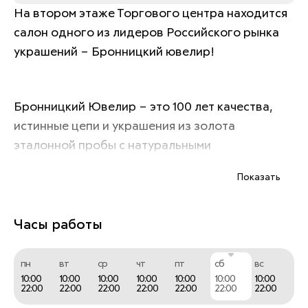
На втором этаже Торгового центра находится 
салон одного из лидеров Российского рынка 
украшений – Бронницкий ювелир! 
Бронницкий Ювелир – это 100 лет качества, 
истинные цепи и украшения из золота 
эталонной пробы с натуральными 
бриллиантами высоких характеристик. 
Показать
Сеть  насчитывает 60 франчайзинговых салона 
Часы работы
в Москве, Санкт-Петербурге, Ростове-на-
Дону, Краснодаре, Липецке. Украшения 
пн
вт
ср
чт
пт
сб
вс
бренда можно также приобрести через 
10:00
10:00
10:00
10:00
10:00
10:00
10:00
22:00
22:00
22:00
22:00
22:00
22:00
22:00
собственный интернет-магазин bronnitsy.com. 