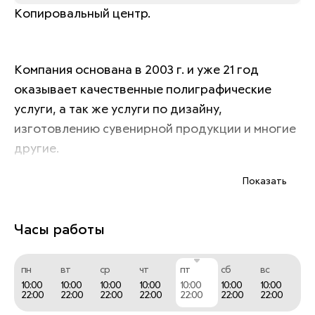
Копировальный центр. 
Компания основана в 2003 г. и уже 21 год 
оказывает качественные полиграфические 
услуги, а так же услуги по дизайну, 
изготовлению сувенирной продукции и многие 
другие. 
Сегодня фото-копировальный центр 
Показать
«Копирка» это: 
Часы работы
500+ сотрудников; 
Более 300 офисов; 
пн
вт
ср
чт
пт
сб
вс
10:00
10:00
10:00
10:00
10:00
10:00
10:00
22:00
22:00
22:00
22:00
22:00
22:00
22:00
Более 700 000 клиентов. 