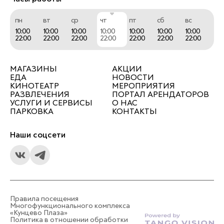
пн
вт
ср
чт
пт
сб
вс
10:00
10:00
10:00
10:00
10:00
10:00
10:00
22:00
22:00
22:00
22:00
22:00
22:00
22:00
МАГАЗИНЫ
АКЦИИ
ЕДА
НОВОСТИ
КИНОТЕАТР
МЕРОПРИЯТИЯ
РАЗВЛЕЧЕНИЯ
ПОРТАЛ АРЕНДАТОРОВ
УСЛУГИ И СЕРВИСЫ
О НАС
ПАРКОВКА
КОНТАКТЫ
Наши соцсети
Правила посещения
Многофункционального комплекса
«Кунцево Плаза»
Политика в отношении обработки