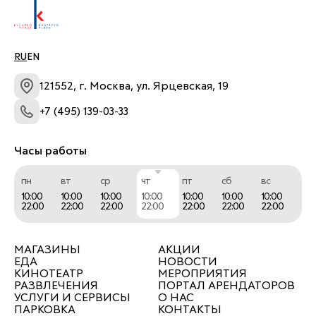
что здорово сэкономит Ваше время.
RU
EN
Наличие факультета депиляции/косметологии 
121552, г. Москва, ул. Ярцевская, 19
и маникюра в Академии Моне позволяет 
+7 (495) 139-03-33
постоянно повышать квалификацию наших 
специалистов и поддерживать качество услуги 
Часы работы
на самом высоком уровне.
пн
вт
ср
чт
пт
сб
вс
10:00
10:00
10:00
10:00
10:00
10:00
10:00
22:00
22:00
22:00
22:00
22:00
22:00
22:00
МАГАЗИНЫ
АКЦИИ
ЕДА
НОВОСТИ
КИНОТЕАТР
МЕРОПРИЯТИЯ
РАЗВЛЕЧЕНИЯ
ПОРТАЛ АРЕНДАТОРОВ
УСЛУГИ И СЕРВИСЫ
О НАС
ПАРКОВКА
КОНТАКТЫ