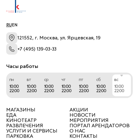
С момента основания в 2012 г. мы развиваем 
франчайзинговую сеть, которая является самой 
динамично развивающейся сетью салонов-
парикмахерских в России.
RU
EN
121552, г. Москва, ул. Ярцевская, 19
+7 (495) 139-03-33
Часы работы
пн
вт
ср
чт
пт
сб
вс
10:00
10:00
10:00
10:00
10:00
10:00
10:00
22:00
22:00
22:00
22:00
22:00
22:00
22:00
МАГАЗИНЫ
АКЦИИ
ЕДА
НОВОСТИ
КИНОТЕАТР
МЕРОПРИЯТИЯ
РАЗВЛЕЧЕНИЯ
ПОРТАЛ АРЕНДАТОРОВ
УСЛУГИ И СЕРВИСЫ
О НАС
ПАРКОВКА
КОНТАКТЫ