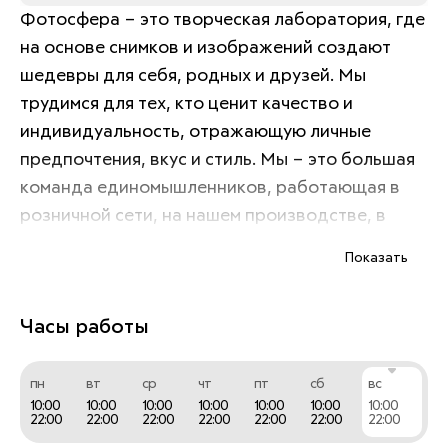
Фотосфера – это творческая лаборатория, где 
на основе снимков и изображений создают 
шедевры для себя, родных и друзей. Мы 
трудимся для тех, кто ценит качество и 
индивидуальность, отражающую личные 
предпочтения, вкус и стиль. Мы – это большая 
команда единомышленников, работающая в 
розничной сети, на нашем производстве, в 
логистике и в службе поддержки.
Показать
Наше знакомство – это надолго!
Часы работы
пн
вт
ср
чт
пт
сб
вс
10:00
10:00
10:00
10:00
10:00
10:00
10:00
22:00
22:00
22:00
22:00
22:00
22:00
22:00